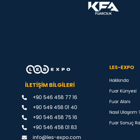
LES-EXPO
Hakkında
İLETİŞİM BİLGİLERİ
Fuar Künyesi
+90 546 458 77 16
Fuar Alanı
+90 549 458 01 40
Nasıl Ulaşırım 
+90 546 458 75 16
Fuar Sonuç R
+90 546 458 01 83
info@les-expo.com