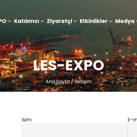
PO
Katılımcı
Ziyaretçi
Etkinlikler
Medya
LES-EXPO
Ana Sayfa /
İletişim
İsim:
E-m