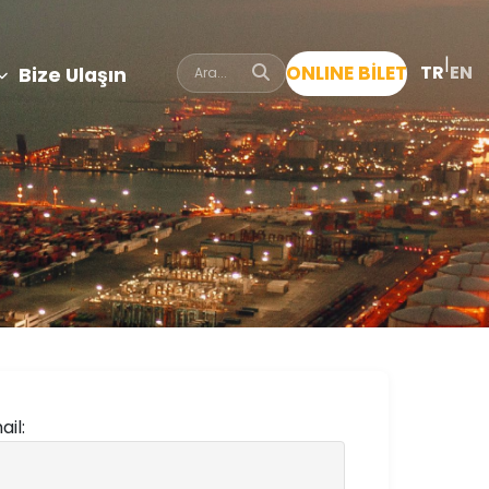
|
ONLINE BİLET
TR
EN
Bize Ulaşın
ail: